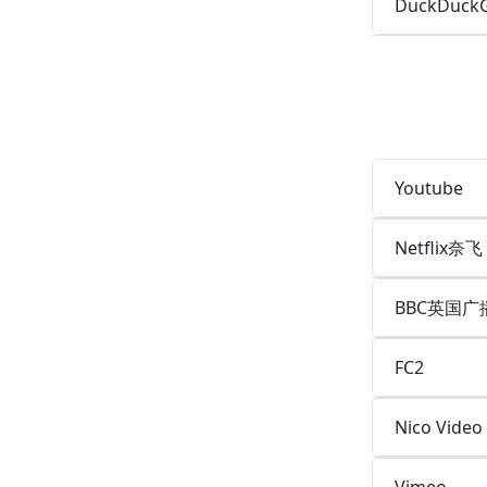
DuckDuck
Youtube
Netflix奈飞
BBC英国
FC2
Nico Video
Vimeo