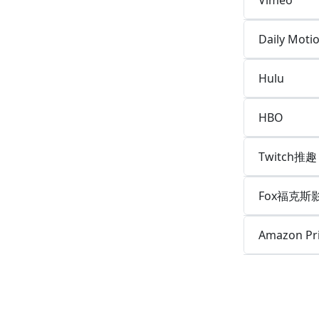
Daily Mo
Hulu
HBO
Twitch推趣
Fox福克斯
Amazon 